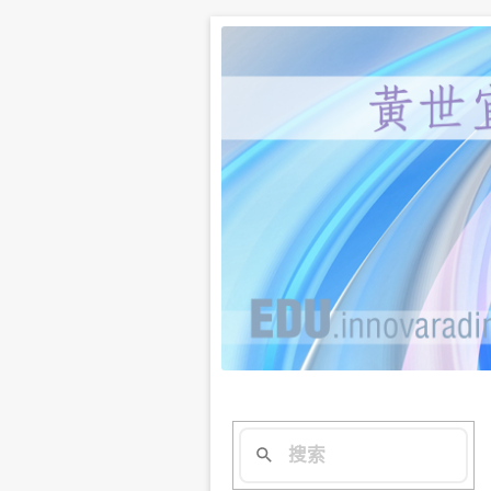
黃世宜老師、謝宇程研究
新思惟網路講
提問與回覆。