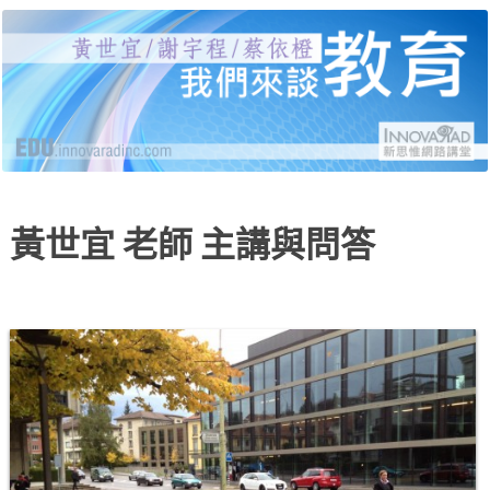
黃世宜老師、謝宇程研究員、蔡依橙醫師，分別
新思惟網路講堂：我們來
就受教育、自我教育、給教育三個面向，說明當
代的困境與解答，並有線上提問與回覆。
談教育
黃世宜 老師 主講與問答