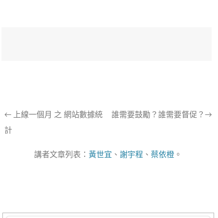
文
←
上線一個月 之 網站數據統
誰需要鼓勵？誰需要督促？→
計
章
導
講者文章列表：
黃世宜
、
謝宇程
、
蔡依橙
。
航
列