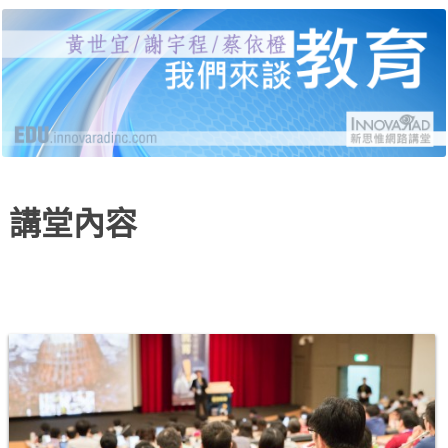
黃世宜老師、謝宇程研究員、蔡依橙醫師，分別
新思惟網路講堂：我們來
就受教育、自我教育、給教育三個面向，說明當
代的困境與解答，並有線上提問與回覆。
談教育
講堂內容