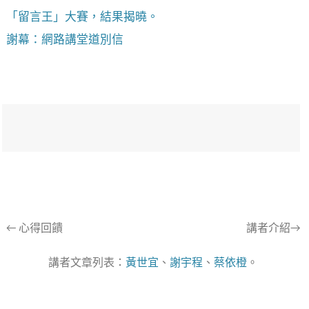
「留言王」大賽，結果揭曉。
謝幕：網路講堂道別信
文
←
心得回饋
講者介紹→
章
講者文章列表：
黃世宜
、
謝宇程
、
蔡依橙
。
導
航