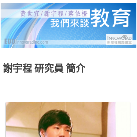
黃世宜老師、謝宇程研究員、蔡依橙醫師，分別
新思惟網路講堂：我們來
就受教育、自我教育、給教育三個面向，說明當
代的困境與解答，並有線上提問與回覆。
談教育
謝宇程 研究員 簡介