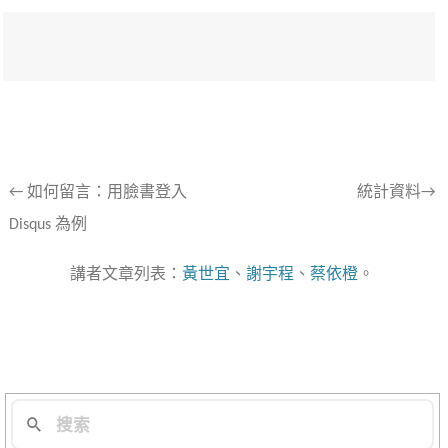
文
←
如何留言：用臉書登入
統計資料→
Disqus 為例
章
導
講者文章列表：
黃世宜
、
謝宇程
、
蔡依橙
。
航
列