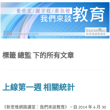
黃世宜老師、謝宇程研究員、蔡依橙醫師，分別
新思惟網路講堂：我們來
就受教育、自我教育、給教育三個面向，說明當
代的困境與解答，並有線上提問與回覆。
談教育
標籤
總監
下的所有文章
上線第一週 相關統計
《新思惟網路講堂：我們來談教育》，自 2014 年 6 月 30