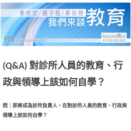
黃世宜老師、謝宇程研究員、蔡依橙醫師，分別
新思惟網路講堂：我們來
就受教育、自我教育、給教育三個面向，說明當
代的困境與解答，並有線上提問與回覆。
談教育
(Q&A) 對診所人員的教育、行
政與領導上該如何自學？
問：即將成為診所負責人，在對診所人員的教育、行政與
領導上該如何自學？