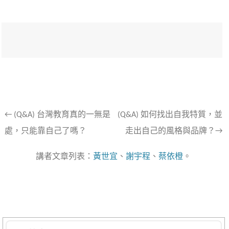
文
←
(Q&A) 台灣教育真的一無是
(Q&A) 如何找出自我特質，並
處，只能靠自己了嗎？
走出自己的風格與品牌？→
章
導
講者文章列表：
黃世宜
、
謝宇程
、
蔡依橙
。
航
列