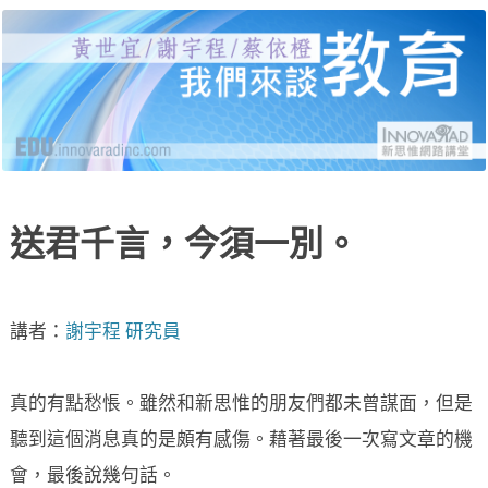
黃世宜老師、謝宇程研究員、蔡依橙醫師，分別
新思惟網路講堂：我們來
就受教育、自我教育、給教育三個面向，說明當
代的困境與解答，並有線上提問與回覆。
談教育
送君千言，今須一別。
講者：
謝宇程 研究員
真的有點愁悵。雖然和新思惟的朋友們都未曾謀面，但是
聽到這個消息真的是頗有感傷。藉著最後一次寫文章的機
會，最後說幾句話。