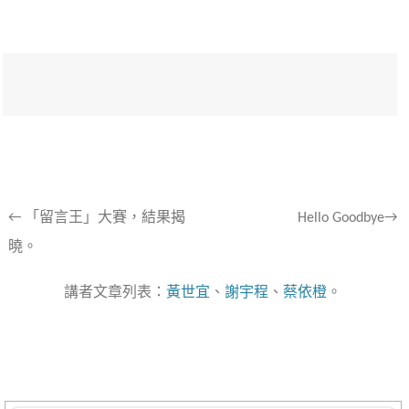
文
←
「留言王」大賽，結果揭
Hello Goodbye→
曉。
章
導
講者文章列表：
黃世宜
、
謝宇程
、
蔡依橙
。
航
列