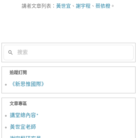
導
講者文章列表：
黃世宜
、
謝宇程
、
蔡依橙
。
航
列
追蹤訂閱
《新思惟國際》
文章專區
講堂總內容*
黃世宜老師