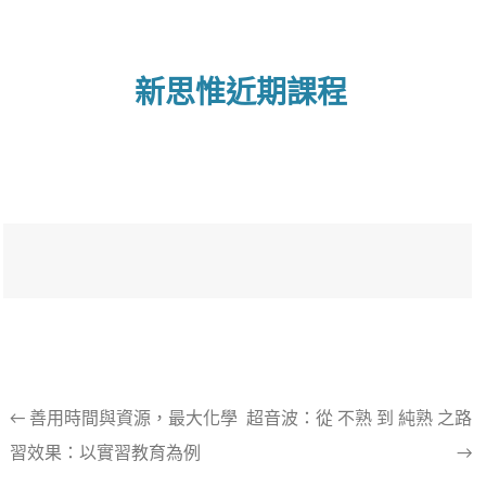
新思惟近期課程
文
←
善用時間與資源，最大化學
超音波：從 不熟 到 純熟 之路
習效果：以實習教育為例
→
章