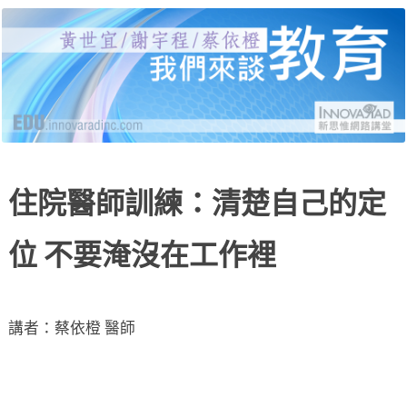
黃世宜老師、謝宇程研究員、蔡依橙醫師，分別
新思惟網路講堂：我們來
就受教育、自我教育、給教育三個面向，說明當
代的困境與解答，並有線上提問與回覆。
談教育
住院醫師訓練：清楚自己的定
位 不要淹沒在工作裡
講者：蔡依橙 醫師