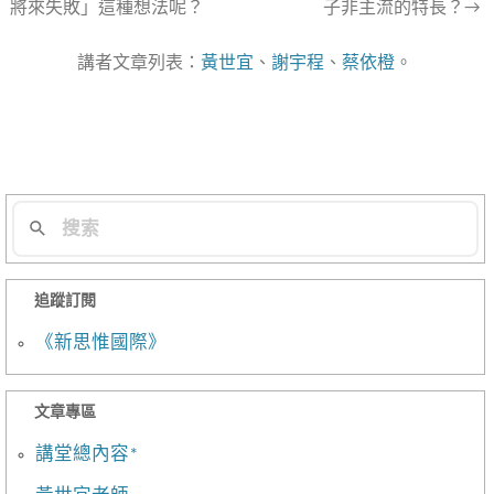
將來失敗」這種想法呢？
子非主流的特長？→
章
導
講者文章列表：
黃世宜
、
謝宇程
、
蔡依橙
。
航
列
追蹤訂閱
《新思惟國際》
文章專區
講堂總內容*