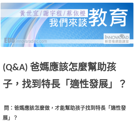
黃世宜老師、謝宇程研究員、蔡依橙醫師，分別
新思惟網路講堂：我們來
就受教育、自我教育、給教育三個面向，說明當
代的困境與解答，並有線上提問與回覆。
談教育
(Q&A) 爸媽應該怎麼幫助孩
子，找到特長「適性發展」？
問：爸媽應該怎麼做，才能幫助孩子找到特長「適性發
展」？