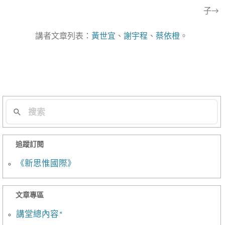
子→
章
導
講者文章列表：
黃世宜
、
謝宇程
、
蔡依橙
。
航
列
追蹤訂閱
《新思惟國際》
文章專區
講堂總內容*