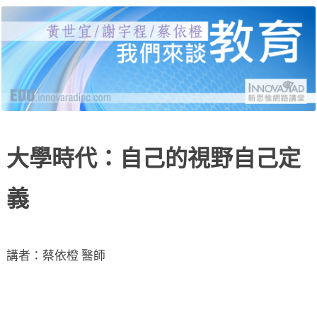
黃世宜老師、謝宇程研究員、蔡依橙醫師，分別
新思惟網路講堂：我們來
就受教育、自我教育、給教育三個面向，說明當
代的困境與解答，並有線上提問與回覆。
談教育
大學時代：自己的視野自己定
義
講者：蔡依橙 醫師