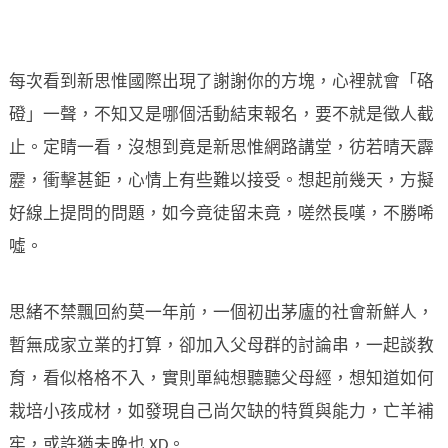
每次看到新思惟國際出現了謝謝你的方塊，心裡就會「硌
磴」一聲，不知又是哪個活動結束報名，要不就是徵人截
止。定睛一看，沒想到竟是新思惟網路講堂，彷若晴天霹
靂，衝擊甚鉅，心情上有些難以接受。想起前幾天，方擬
好線上提問的問題，如今竟徒留未竟，嗟然長嘆，不勝唏
噓。
思緒不禁飄回約莫一年前，一個初出茅廬的社會新鮮人，
暫無成家立業的打算，卻加入父母群的討論串，一起談教
育，看似格格不入，實則單純想聽聽父母經，想知道如何
栽培小孩成材，如發現自己尚欠缺的特質與能力，亡羊補
牢，或許猶未晚也 XD。