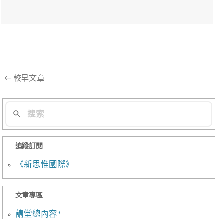
文
←
較早文章
章
導
航
列
追蹤訂閱
《新思惟國際》
文章專區
講堂總內容*