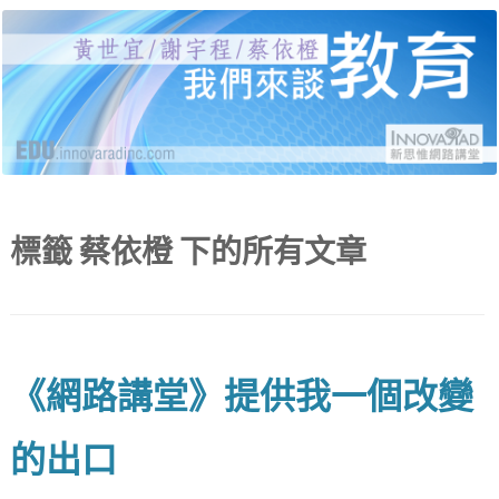
黃世宜老師、謝宇程研究員、蔡依橙醫師，分別
新思惟網路講堂：我們來
就受教育、自我教育、給教育三個面向，說明當
代的困境與解答，並有線上提問與回覆。
談教育
標籤
蔡依橙
下的所有文章
《網路講堂》提供我一個改變
的出口