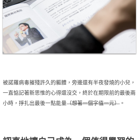
被諾羅病毒摧殘許久的軀體，旁邊還有半夜發燒的小兒，
一直惦記著新思惟的心得還沒交，終於在期限前的最後兩
小時，掙扎出最後一點能量
（想著一個字值一元）
。