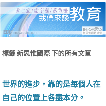
黃世宜老師、謝宇程研究員、蔡依橙醫師，分別
新思惟網路講堂：我們來
就受教育、自我教育、給教育三個面向，說明當
代的困境與解答，並有線上提問與回覆。
談教育
標籤
新思惟國際
下的所有文章
世界的進步，靠的是每個人在
自己的位置上各盡本分。