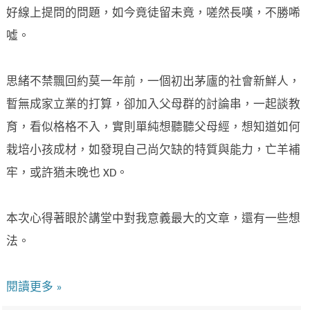
好線上提問的問題，如今竟徒留未竟，嗟然長嘆，不勝唏
噓。
思緒不禁飄回約莫一年前，一個初出茅廬的社會新鮮人，
暫無成家立業的打算，卻加入父母群的討論串，一起談教
育，看似格格不入，實則單純想聽聽父母經，想知道如何
栽培小孩成材，如發現自己尚欠缺的特質與能力，亡羊補
牢，或許猶未晚也 XD。
本次心得著眼於講堂中對我意義最大的文章，還有一些想
法。
閱讀更多 »