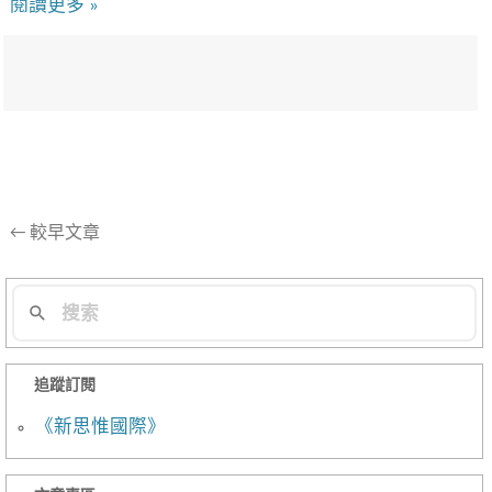
閱讀更多 »
文
←
較早文章
章
導
航
列
追蹤訂閱
《新思惟國際》