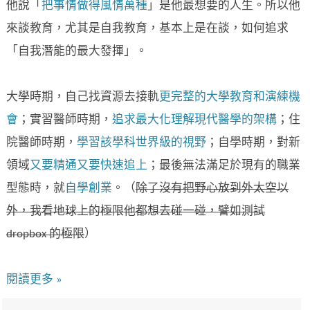
他說「
把事情做得風情萬種
」是他最想要的人生。所以他
來談教育，尤其是自我教育，基本上是在談，如何追求
「自我潛能的最大發揮」。
大學時期，自己找資源去接軌
更完整的大學教育和演練機
會
；實習醫師時期，
追求最大化理解現代醫學的架構
；住
院醫師時期，
學習該學科世界級的視野
；自學時期，對新
領域
又要精通又要快速追上
；最後無法滿足於現有的職業
型態時，就
自學創業
。（
除了沒有把野心放到外太空以
外，我看地球上的極限他都想去碰一碰，譬如測試
dropbox
的極限
）
閱讀更多 »