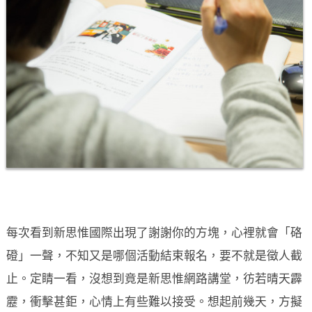
每次看到新思惟國際出現了謝謝你的方塊，心裡就會「硌
磴」一聲，不知又是哪個活動結束報名，要不就是徵人截
止。定睛一看，沒想到竟是新思惟網路講堂，彷若晴天霹
靂，衝擊甚鉅，心情上有些難以接受。想起前幾天，方擬