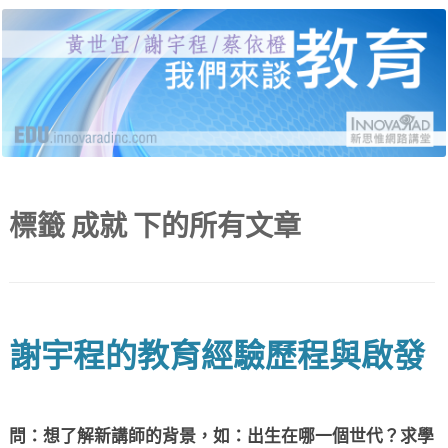
黃世宜老師、謝宇程研究員、蔡依橙醫師，分別
新思惟網路講堂：我們來
就受教育、自我教育、給教育三個面向，說明當
代的困境與解答，並有線上提問與回覆。
談教育
標籤
成就
下的所有文章
謝宇程的教育經驗歷程與啟發
問：想了解新講師的背景，如：出生在哪一個世代？求學