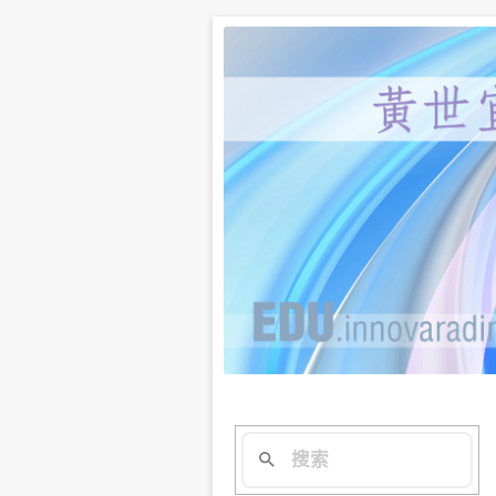
黃世宜老師、謝宇程研究
新思惟網路講
提問與回覆。